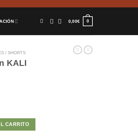
0
0,00
€
ACIÓN
S / SHORTS
n KALI
d
AL CARRITO