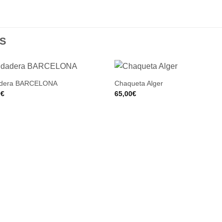
S
dera BARCELONA
Chaqueta Alger
0
€
65,00
€