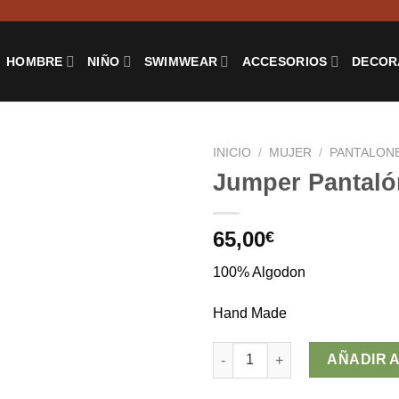
HOMBRE
NIÑO
SWIMWEAR
ACCESORIOS
DECOR
INICIO
/
MUJER
/
PANTALONE
Jumper Pantaló
65,00
€
100% Algodon
Hand Made
Jumper Pantalón KALI cantida
AÑADIR 