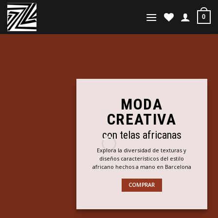
Saltar
al
0
contenido
MODA
CREATIVA
con telas africanas
Explora la diversidad de texturas y
diseños característicos del estilo
africano hechos a mano en Barcelona
COMPRAR