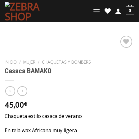
Saltar
al
0
contenido
INICIO
/
MUJER
/
CHAQUETAS Y BOMBERS
Casaca BAMAKO
45,00
€
Chaqueta estilo casaca de verano
En tela wax Africana muy ligera