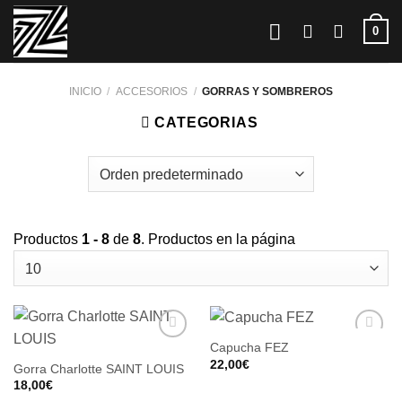
Saltar
0
al
contenido
INICIO
/
ACCESORIOS
/
GORRAS Y SOMBREROS
CATEGORIAS
Productos
1 - 8
de
8
. Productos en la página
Capucha FEZ
22,00
€
Gorra Charlotte SAINT LOUIS
18,00
€