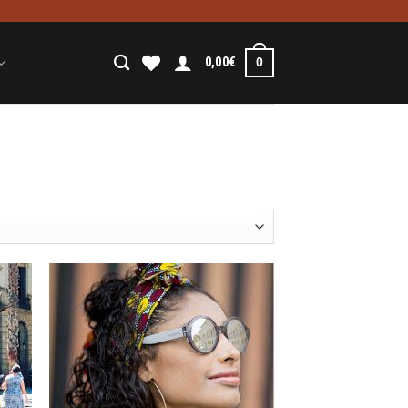
0,00
€
0