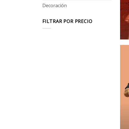
Decoración
FILTRAR POR PRECIO
Precio
Precio
mínimo
máximo