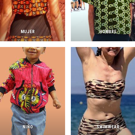
MUJER
HOMBRE
NIÑO
SWIMWEAR