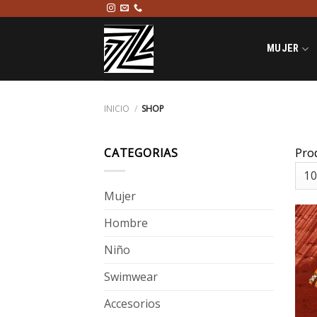
Saltar
al
contenido
MUJER
INICIO
/
SHOP
CATEGORIAS
Pro
Mujer
Hombre
Niño
Swimwear
Accesorios