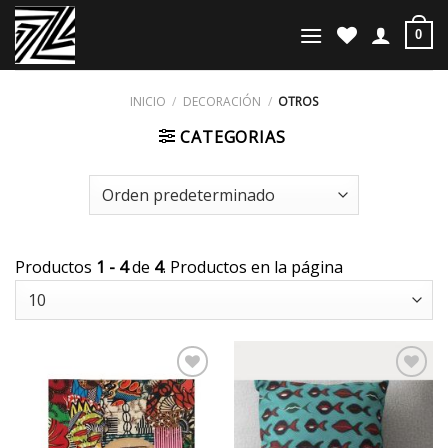
Saltar
al
0
contenido
INICIO
/
DECORACIÓN
/
OTROS
CATEGORIAS
Productos
1 - 4
de
4
. Productos en la página