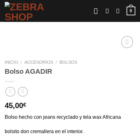
Saltar
0
al
contenido
INICIO
/
ACCESORIOS
/
BOLSOS
Bolso AGADIR
45,00
€
Bolso hecho con jeans recyclado y tela wax Africana
bolsito don cremallera en el interior.