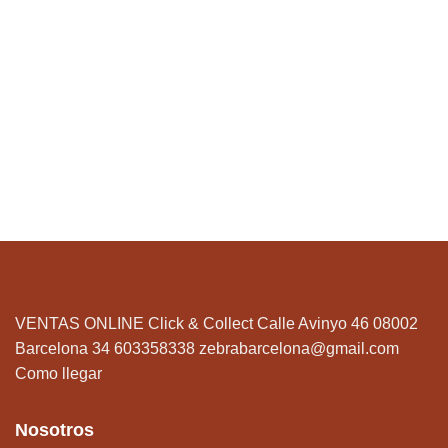
VENTAS ONLINE Click & Collect Calle Avinyo 46 08002
Barcelona 34 603358338
zebrabarcelona@gmail.com
Como llegar
Nosotros