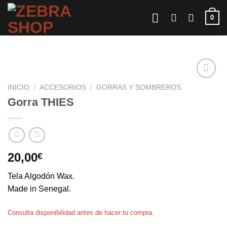
Saltar
0
al
contenido
INICIO
/
ACCESORIOS
/
GORRAS Y SOMBREROS
Gorra THIES
20,00
€
Tela Algodón Wax.
Made in Senegal.
Consulta disponibilidad antes de hacer tu compra.