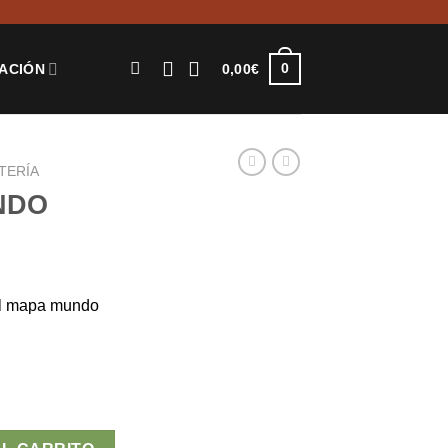
0
0,00
€
ACIÓN
TERÍA
NDO
el mapa mundo