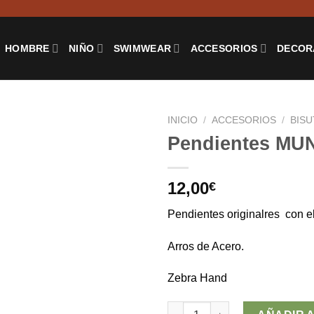
HOMBRE
NIÑO
SWIMWEAR
ACCESORIOS
DECOR
INICIO
/
ACCESORIOS
/
BISU
Pendientes MU
12,00
€
Pendientes originalres con 
Arros de Acero.
Zebra Hand
Pendientes MUNDO cantidad