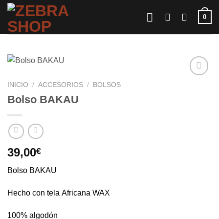
Saltar
0
al
contenido
INICIO
/
ACCESORIOS
/
BOLSOS
Bolso BAKAU
39,00
€
Bolso BAKAU
Hecho con tela Africana WAX
100% algodón