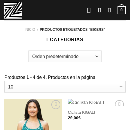
Saltar
0
al
contenido
INICIO
/
PRODUCTOS ETIQUETADOS “BIKERS”
CATEGORIAS
Productos
1 - 4
de
4
. Productos en la página
Ciclista KIGALI
29,00
€